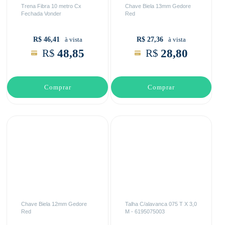
Trena Fibra 10 metro Cx
Chave Biela 13mm Gedore
Fechada Vonder
Red
R$ 46,41
R$ 27,36
à vista
à vista
48,85
28,80
R$
R$
Comprar
Comprar
Chave Biela 12mm Gedore
Talha C/alavanca 075 T X 3,0
Red
M - 6195075003