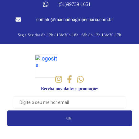
(51)99739-1651
contato@machadoagropecuaria.com.br
Seg a Sex das 8h-12h / 13h:30h-18h | Sáb 8h-12h 13h:30-17h
Receba novidades e promoções
Ok