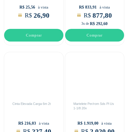
R$ 25,56
R$ 833,91
à vista
à vista
26,90
877,80
R$
R$
R$ 292,60
3x de
Comprar
Comprar
Cinta Elevada Carga 6m 2t
Martelete Per/rom Sds Pl Us
1-1/8 20v
R$ 216,03
R$ 1.919,00
à vista
à vista
227,40
2.020,00
R$
R$