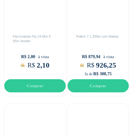
Fita Isolante Pta 19 Mm X
Politriz 7 1.300w com Maleta
05m Vonder
R$ 2,00
R$ 879,94
à vista
à vista
2,10
926,25
R$
R$
R$ 308,75
3x de
Comprar
Comprar