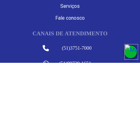
Serviços
Fale conosco
CANAIS DE ATENDIMENTO
(51)3751-7000
(51)99739-1651
contato@machadoagropecuaria.com.br
Seg a Sex das 8h-12h / 13h:30h-18h | Sáb 8h-12h 13h:30-17h