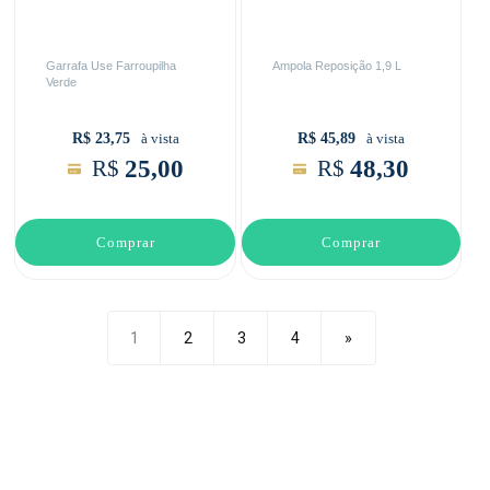
Garrafa Use Farroupilha
Ampola Reposição 1,9 L
Verde
R$ 23,75
R$ 45,89
à vista
à vista
25,00
48,30
R$
R$
Comprar
Comprar
1
2
3
4
»