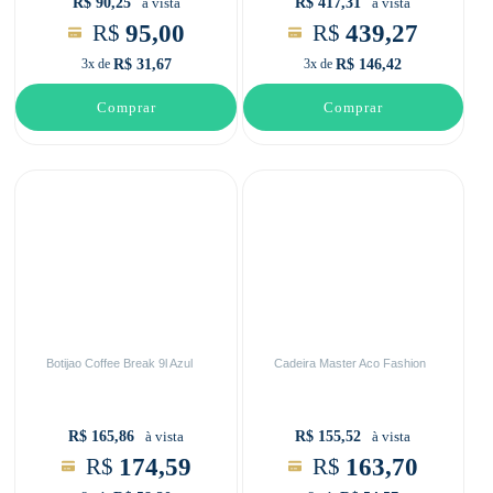
R$ 90,25
R$ 417,31
à vista
à vista
95,00
439,27
R$
R$
R$ 31,67
R$ 146,42
3x de
3x de
Comprar
Comprar
Botijao Coffee Break 9l Azul
Cadeira Master Aco Fashion
R$ 165,86
R$ 155,52
à vista
à vista
174,59
163,70
R$
R$