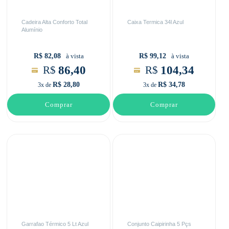
Cadeira Alta Conforto Total
Caixa Termica 34l Azul
Alumínio
R$ 82,08
R$ 99,12
à vista
à vista
86,40
104,34
R$
R$
R$ 28,80
R$ 34,78
3x de
3x de
Comprar
Comprar
Garrafao Térmico 5 Lt Azul
Conjunto Caipirinha 5 Pçs