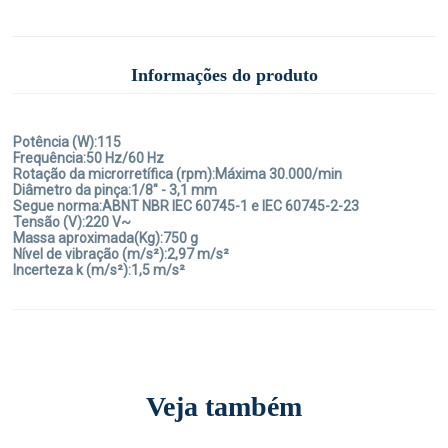
Informações do produto
Potência (W):115
Frequência:50 Hz/60 Hz
Rotação da microrretífica (rpm):Máxima 30.000/min
Diâmetro da pinça:1/8" - 3,1 mm
Segue norma:ABNT NBR IEC 60745-1 e IEC 60745-2-23
Tensão (V):220 V~
Massa aproximada(Kg):750 g
Nível de vibração (m/s²):2,97 m/s²
Incerteza k (m/s²):1,5 m/s²
Veja também