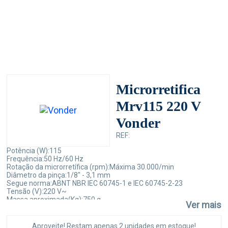
Microrretifica
Mrv115 220 V
Vonder
REF:
Potência (W):115
Frequência:50 Hz/60 Hz
Rotação da microrretífica (rpm):Máxima 30.000/min
Diâmetro da pinça:1/8" - 3,1 mm
Segue norma:ABNT NBR IEC 60745-1 e IEC 60745-2-23
Tensão (V):220 V~
Massa aproximada(Kg):750 g
Ver mais
Nível de vibração (m/s²):2,97 m/s²
Incerteza k (m/s²):1,5 m/s²
Aproveite! Restam apenas 2 unidades em estoque!