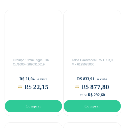
Grampo 19mm P/gpe-916
Talha C/alavanca 075 T X 3,0
Cx/1000 - 2898916019
M - 6195075003
R$ 21,04
R$ 833,91
à vista
à vista
22,15
877,80
R$
R$
R$ 292,60
3x de
Comprar
Comprar