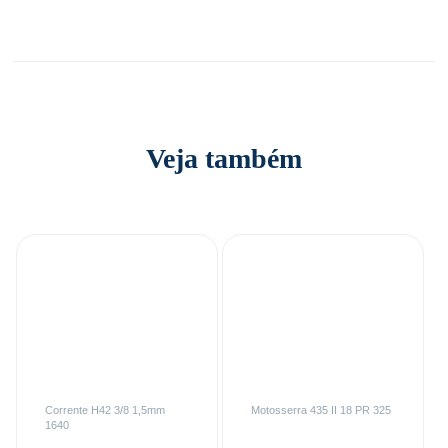
Veja também
Corrente H42 3/8 1,5mm
Motosserra 435 II 18 PR 325
1640