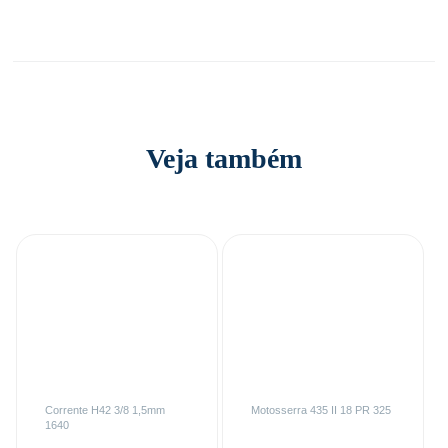
Veja também
Corrente H42 3/8 1,5mm
Motosserra 435 II 18 PR 325
1640