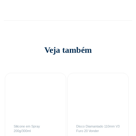
Veja também
Silicone em Spray
Disco Diamantado 110mm V3
200g/300ml
Furo 20 Vonder