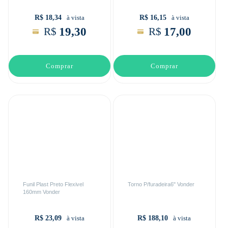
R$ 18,34
R$ 16,15
à vista
à vista
19,30
17,00
R$
R$
Comprar
Comprar
Funil Plast Preto Flexivel
Torno P/furadeira6" Vonder
160mm Vonder
R$ 23,09
R$ 188,10
à vista
à vista