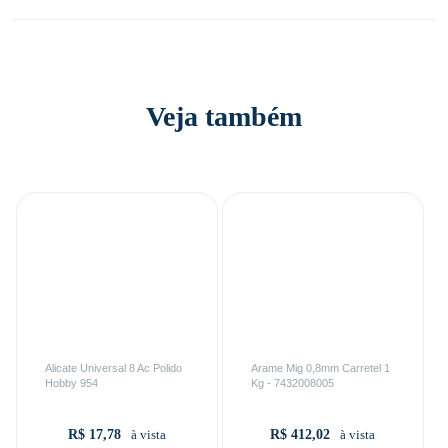
Veja também
Alicate Universal 8 Ac Polido
Arame Mig 0,8mm Carretel 1
Hobby 954
Kg - 7432008005
R$ 17,78
R$ 412,02
à vista
à vista