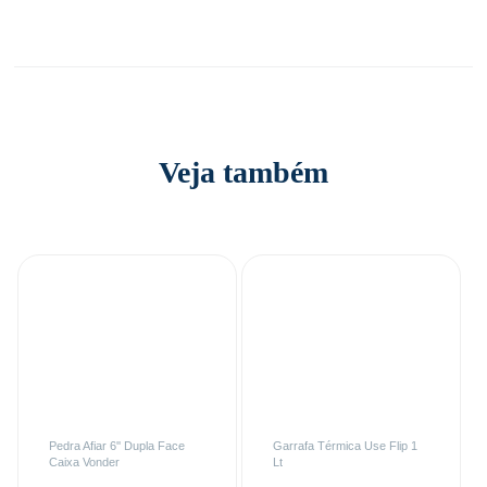
Veja também
Pedra Afiar 6'' Dupla Face
Garrafa Térmica Use Flip 1
Caixa Vonder
Lt