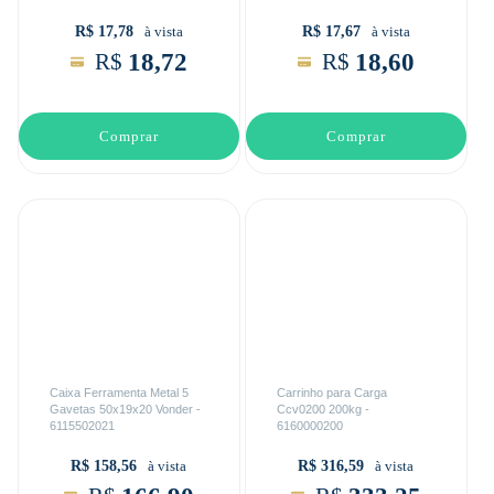
R$ 17,78
R$ 17,67
à vista
à vista
18,72
18,60
R$
R$
Comprar
Comprar
Caixa Ferramenta Metal 5
Carrinho para Carga
Gavetas 50x19x20 Vonder -
Ccv0200 200kg -
6115502021
6160000200
R$ 158,56
R$ 316,59
à vista
à vista