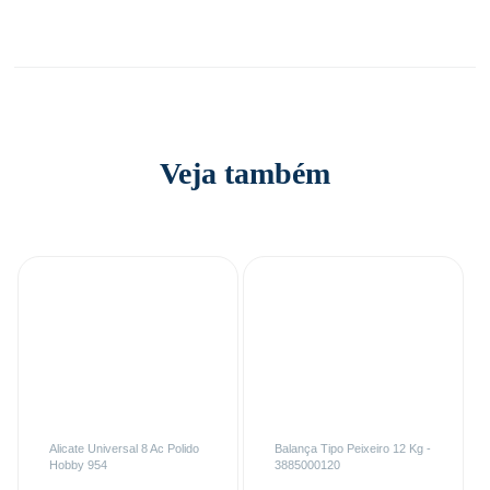
Veja também
Alicate Universal 8 Ac Polido
Balança Tipo Peixeiro 12 Kg -
Hobby 954
3885000120