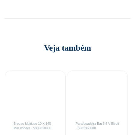
Veja também
Brocas Multiuso 10 X 140
Parafusadeira Bat 3,6 V Bivolt
Mm Vonder - 5390010000
- 6001360000