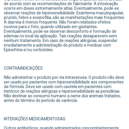
de acordo com as recomendações do fabricante. A intoxicação
ocorre em doses extremamente altas. Eventualmente, pode-se
observar reações de hipersensibilidade. Exantema maculopapular,
SUÍNOS:
prurido, febre e eosinofilia, são as manifestações mais frequentes.
A diarreia é menos frequente. Não foram relatados efeitos
ABATE: O ABATE DOS ANIMAIS TRATADOS COM ESTE PRODUTO
nocivos para o feto, quando utilizado em gestantes.
SOMENTE DEVE SER REALIZADO 15 DIAS APÓS A ÚLTIMA
Eventualmente, pode-se observar desconforto e formação de
APLICAÇÃO.
edemas no local da aplicação. Tais reações desaparecem sem
nenhum tratamento. Em caso de reações alérgicas, suspender
imediatamente a administração do produto e medicar com
Epinefrina e/ou corticóides.
A UTILIZAÇÃO DO PRODUTO EM CONDIÇÕES DIFERENTES DAS
INDICADAS NESTA BULA PODE CAUSAR A PRESENÇA DE
RESÍDUOS DO PRODUTO ACIMA DOS LIMITES APROVADOS,
TORNANDO O ALIMENTO DE ORIGEM ANIMAL IMPRÓPRIO PARA O
CONTRAINDICAÇÕES
CONSUMO.
Não administrar o produto por via intravenosa. O produto não deve
ser usado por pacientes com hipersensibilidade aos componentes
da fórmula. Deve ser usado com cautela em pacientes com
histórico de reações alérgicas e hipersensibilidade as penicilinas.
Não destinar ao consumo humano a carne dos animais tratados,
antes do término do período de carência.
INTERAÇÕES MEDICAMENTOSAS
Outros antibióticos, quando administrados concomitantemente