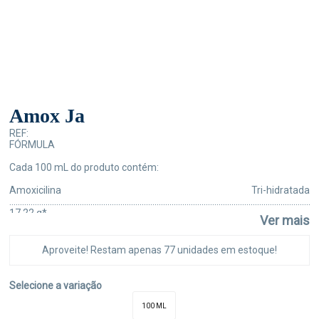
Amox Ja
REF:
FÓRMULA
Cada 100 mL do produto contém:
Amoxicilina Tri-hidratada
................................................................................................................................................
17,22 g*
Ver mais
Veículo q.s.p.
...........................................................................................................................................
Aproveite! Restam apenas 77 unidades em estoque!
mL
* Equivalente a 15,00 g de Amoxicilina base.
Selecione a variação
100 ML