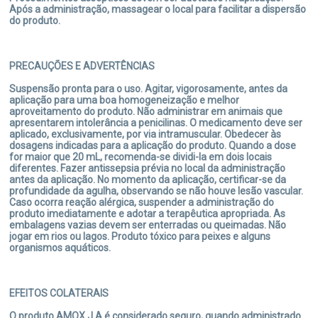
Após a administração, massagear o local para facilitar a dispersão
do produto.
INTERAÇÕES MEDICAMENTOSAS
Outros antibióticos, quando administrados concomitantemente
com o produto AMOX J.A, podem agir como agentes sinergéticos
PRECAUÇÕES E ADVERTÊNCIAS
ou antagonistas, devido a presença do ativo Amoxicilina. Podem
causar antagonismo, caso haja associação das penicilinas com
Suspensão pronta para o uso. Agitar, vigorosamente, antes da
antibióticos bacteriostáticos, que inibem a síntese proteica das
aplicação para uma boa homogeneização e melhor
bactérias, como Cloranfenicol, tetraciclinas, lincosamidas e os
aproveitamento do produto. Não administrar em animais que
macrolídeos. A Amoxicilina pode, também, interagir com
apresentarem intolerância a penicilinas. O medicamento deve ser
Probenicida, Alopurinol e Digoxina. A Probenicida diminui a taxa de
aplicado, exclusivamente, por via intramuscular. Obedecer às
eliminação do antibiótico, aumentando seus níveis no sangue. O
dosagens indicadas para a aplicação do produto. Quando a dose
Alopurinol pode aumentar a probabilidade de ocorrência de
for maior que 20 mL, recomenda-se dividi-la em dois locais
reações alérgicas na pele.
diferentes. Fazer antissepsia prévia no local da administração
antes da aplicação. No momento da aplicação, certificar-se da
profundidade da agulha, observando se não houve lesão vascular.
Caso ocorra reação alérgica, suspender a administração do
CONDIÇÕES DE ARMAZENAMENTO
produto imediatamente e adotar a terapêutica apropriada. As
embalagens vazias devem ser enterradas ou queimadas. Não
Conservar em local seco e fresco, à temperatura ambiente entre
jogar em rios ou lagos. Produto tóxico para peixes e alguns
15 ºC e 30 ºC, ao abrigo da luz solar, fora do alcance de crianças e
organismos aquáticos.
animais domésticos. Utilizar o produto até 12 meses após a
primeira aplicação.
EFEITOS COLATERAIS
ATENÇÃO: OBEDECER AO SEGUINTE PERÍODO DE CARÊNCIA
O produto AMOX J.A é considerado seguro, quando administrado