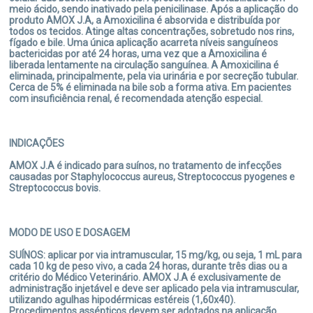
meio ácido, sendo inativado pela penicilinase. Após a aplicação do
produto AMOX J.A, a Amoxicilina é absorvida e distribuída por
EFEITOS COLATERAIS
todos os tecidos. Atinge altas concentrações, sobretudo nos rins,
fígado e bile. Uma única aplicação acarreta níveis sanguíneos
O produto AMOX J.A é considerado seguro, quando administrado
bactericidas por até 24 horas, uma vez que a Amoxicilina é
de acordo com as recomendações do fabricante. A intoxicação
liberada lentamente na circulação sanguínea. A Amoxicilina é
ocorre em doses extremamente altas. Eventualmente, pode-se
eliminada, principalmente, pela via urinária e por secreção tubular.
observar reações de hipersensibilidade. Exantema maculopapular,
Cerca de 5% é eliminada na bile sob a forma ativa. Em pacientes
prurido, febre e eosinofilia, são as manifestações mais frequentes.
com insuficiência renal, é recomendada atenção especial.
A diarreia é menos frequente. Não foram relatados efeitos
nocivos para o feto, quando utilizado em gestantes.
Eventualmente, pode-se observar desconforto e formação de
edemas no local da aplicação. Tais reações desaparecem sem
INDICAÇÕES
nenhum tratamento. Em caso de reações alérgicas, suspender
imediatamente a administração do produto e medicar com
AMOX J.A é indicado para suínos, no tratamento de infecções
Epinefrina e/ou corticóides.
causadas por Staphylococcus aureus, Streptococcus pyogenes e
Streptococcus bovis.
CONTRAINDICAÇÕES
MODO DE USO E DOSAGEM
Não administrar o produto por via intravenosa. O produto não deve
ser usado por pacientes com hipersensibilidade aos componentes
SUÍNOS: aplicar por via intramuscular, 15 mg/kg, ou seja, 1 mL para
da fórmula. Deve ser usado com cautela em pacientes com
cada 10 kg de peso vivo, a cada 24 horas, durante três dias ou a
histórico de reações alérgicas e hipersensibilidade as penicilinas.
critério do Médico Veterinário. AMOX J.A é exclusivamente de
Não destinar ao consumo humano a carne dos animais tratados,
administração injetável e deve ser aplicado pela via intramuscular,
antes do término do período de carência.
utilizando agulhas hipodérmicas estéreis (1,60x40).
Procedimentos assépticos devem ser adotados na aplicação.