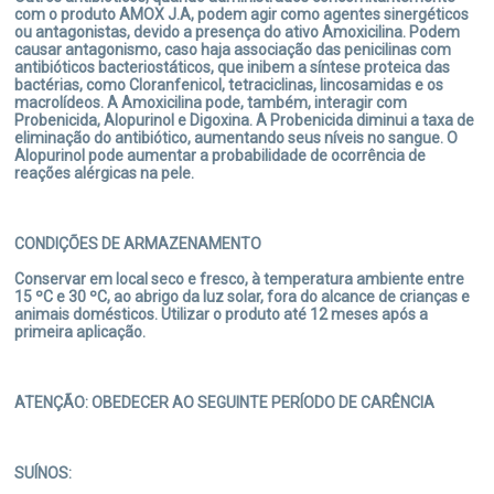
com o produto AMOX J.A, podem agir como agentes sinergéticos
ou antagonistas, devido a presença do ativo Amoxicilina. Podem
causar antagonismo, caso haja associação das penicilinas com
antibióticos bacteriostáticos, que inibem a síntese proteica das
bactérias, como Cloranfenicol, tetraciclinas, lincosamidas e os
macrolídeos. A Amoxicilina pode, também, interagir com
Probenicida, Alopurinol e Digoxina. A Probenicida diminui a taxa de
eliminação do antibiótico, aumentando seus níveis no sangue. O
Alopurinol pode aumentar a probabilidade de ocorrência de
reações alérgicas na pele.
CONDIÇÕES DE ARMAZENAMENTO
Conservar em local seco e fresco, à temperatura ambiente entre
15 ºC e 30 ºC, ao abrigo da luz solar, fora do alcance de crianças e
animais domésticos. Utilizar o produto até 12 meses após a
primeira aplicação.
ATENÇÃO: OBEDECER AO SEGUINTE PERÍODO DE CARÊNCIA
SUÍNOS: