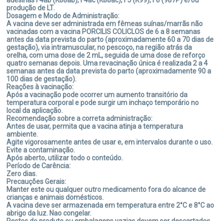
adesinas F4ab (K88ab), F4ac (K88ac), F5 (K99), F6 (987P) e/ou
Conservar entre 2°C- 8°C ao abrigo da luz. Nao congelar.
produção de LT.
Apresentação:
Dosagem e Modo de Administração:
Frascos contendo 20 mL, 50 mL, 100 mL, 200 mL e 250 mL.
A vacina deve ser administrada em fêmeas suínas/marrãs não
vacinadas com a vacina PORCILIS COLICLOS de 6 a 8 semanas
antes da data prevista do parto (aproximadamente 60 a 70 dias de
gestação), via intramuscular, no pescoço, na região atrás da
orelha, com uma dose de 2 mL, seguida de uma dose de reforço
quatro semanas depois. Uma revacinação única é realizada 2 a 4
semanas antes da data prevista do parto (aproximadamente 90 a
100 dias de gestação).
Reações à vacinação:
Após a vacinação pode ocorrer um aumento transitório da
temperatura corporal e pode surgir um inchaço temporário no
local da aplicação.
Recomendação sobre a correta administração:
Antes de usar, permita que a vacina atinja a temperatura
ambiente.
Agite vigorosamente antes de usar e, em intervalos durante o uso.
Evite a contaminação.
Após aberto, utilizar todo o conteúdo.
Período de Carência:
Zero dias.
Precauções Gerais:
Manter este ou qualquer outro medicamento fora do alcance de
crianças e animais domésticos.
A vacina deve ser armazenada em temperatura entre 2°C e 8°C ao
abrigo da luz. Nao congelar.