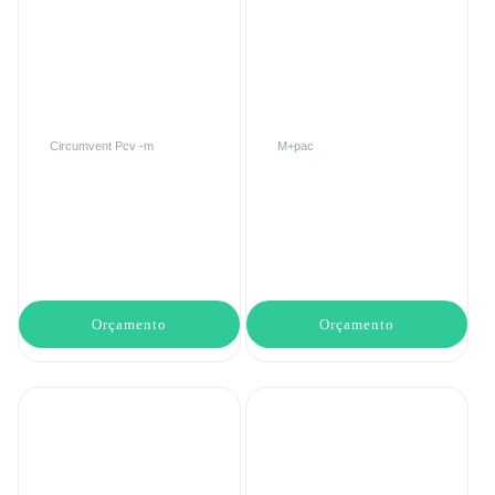
Circumvent Pcv -m
M+pac
Orçamento
Orçamento