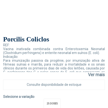
Porcilis Coliclos
REF:
Vacina inativada combinada contra Enterotoxemia Neonatal
(Clostridium perfringens) e enterite neonatal em suínos (E. coli).
Indicação:
Para imunização passiva da progênie, por imunização ativa de
fêmeas suínas e marrãs, para reduzir a mortalidade e os sinais
clínicos durante os primeiros dias de vida dos leitões, causada por
C. perfringens tipo C e pelas cepas de E. coli que expressam as
Ver mais
adesinas F4ab (K88ab), F4ac (K88ac), F5 (K99), F6 (987P) e/ou
produção de LT.
Dosagem e Modo de Administração:
Consulte disponibilidade de estoque
A vacina deve ser administrada em fêmeas suínas/marrãs não
vacinadas com a vacina PORCILIS COLICLOS de 6 a 8 semanas
antes da data prevista do parto (aproximadamente 60 a 70 dias de
Selecione a variação
gestação), via intramuscular, no pescoço, na região atrás da
orelha, com uma dose de 2 mL, seguida de uma dose de reforço
25 DOSES
quatro semanas depois. Uma revacinação única é realizada 2 a 4