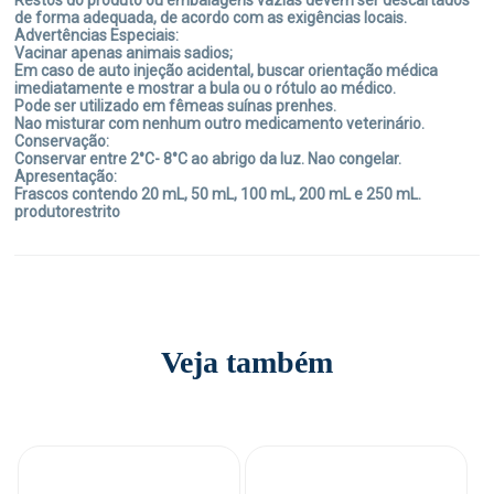
Restos do produto ou embalagens vazias devem ser descartados
de forma adequada, de acordo com as exigências locais.
Advertências Especiais:
Vacinar apenas animais sadios;
Em caso de auto injeção acidental, buscar orientação médica
imediatamente e mostrar a bula ou o rótulo ao médico.
Pode ser utilizado em fêmeas suínas prenhes.
Nao misturar com nenhum outro medicamento veterinário.
Conservação:
Conservar entre 2°C- 8°C ao abrigo da luz. Nao congelar.
Apresentação:
Frascos contendo 20 mL, 50 mL, 100 mL, 200 mL e 250 mL.
produtorestrito
Veja também