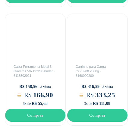
Caixa Ferramenta Metal 5
Carrinho para Carga
Gavetas 50x19x20 Vonder -
Ccv0200 200kg -
6115502021
6160000200
R$ 158,56
R$ 316,59
à vista
à vista
166,90
333,25
R$
R$
R$ 55,63
R$ 111,08
3x de
3x de
Comprar
Comprar