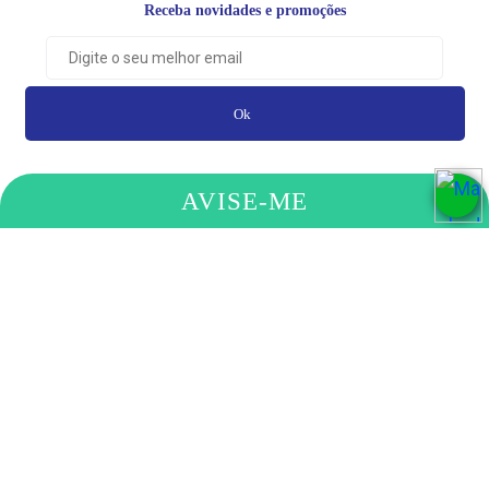
Receba novidades e promoções
Ok
AVISE-ME
PAGAMENTO
COMPRE
ELOI MACHADO DOS SANTOS LTDA
- RUA PADRE ANCHIETA, 648 - SANTA CLARA,
ENCANTADO - RS | CEP 95960000 CNPJ: 02.354.753/0001-20 - 2026