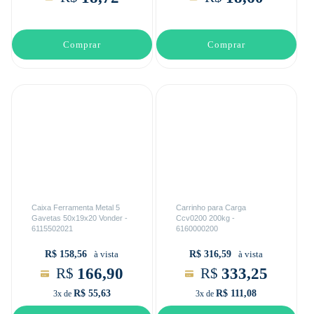
Comprar
Comprar
Caixa Ferramenta Metal 5
Carrinho para Carga
Gavetas 50x19x20 Vonder -
Ccv0200 200kg -
6115502021
6160000200
R$ 158,56
R$ 316,59
à vista
à vista
166,90
333,25
R$
R$
R$ 55,63
R$ 111,08
3x de
3x de