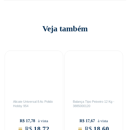
Veja também
Alicate Universal 8 Ac Polido
Balança Tipo Peixeiro 12 Kg -
Hobby 954
3885000120
R$ 17,78
R$ 17,67
à vista
à vista
18,72
18,60
R$
R$