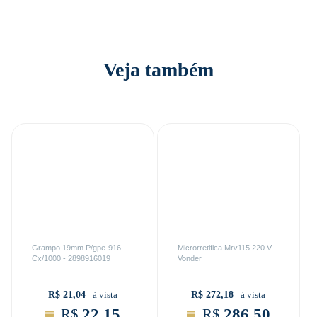
Veja também
Grampo 19mm P/gpe-916
Microrretifica Mrv115 220 V
Cx/1000 - 2898916019
Vonder
R$ 21,04
R$ 272,18
à vista
à vista
22,15
286,50
R$
R$