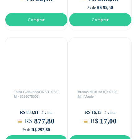
R$ 95,50
3x de
Comprar
Comprar
Talha C/alavanca 075 T X 3,0
Brocas Multiuso 8,0 X 120
M - 6195075003
Mm Vonder
R$ 833,91
R$ 16,15
à vista
à vista
877,80
17,00
R$
R$
R$ 292,60
3x de