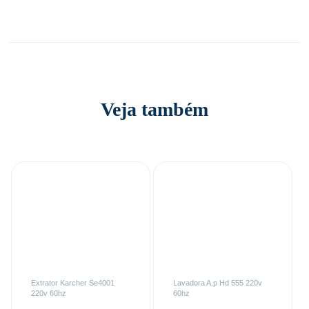
Veja também
Extrator Karcher Se4001
Lavadora A.p Hd 555 220v
220v 60hz
60hz