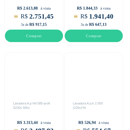
R$ 2.613,88
R$ 1.844,33
à vista
à vista
2.751,45
1.941,40
R$
R$
R$ 917,15
R$ 647,13
3x de
3x de
Comprar
Comprar
Lavadora A.p Hd 585-profi
Lavadora A.p.k 2.500
S220v 60hz
(220v)*br
R$ 3.313,44
R$ 526,94
à vista
à vista