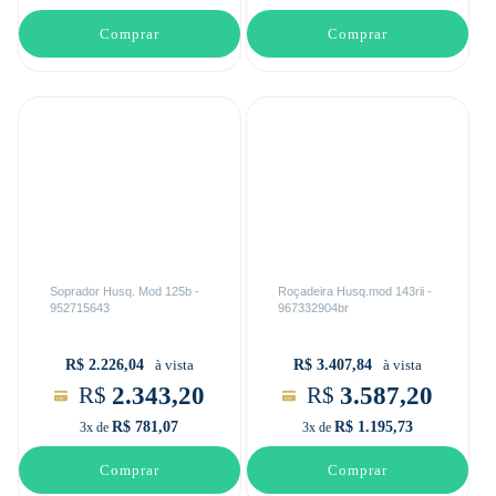
Comprar
Comprar
Soprador Husq. Mod 125b -
Roçadeira Husq.mod 143rii -
952715643
967332904br
R$ 2.226,04
R$ 3.407,84
à vista
à vista
2.343,20
3.587,20
R$
R$
R$ 781,07
R$ 1.195,73
3x de
3x de
Comprar
Comprar