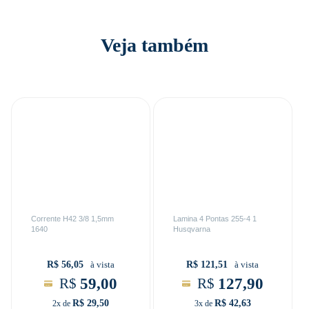
Veja também
Corrente H42 3/8 1,5mm
Lamina 4 Pontas 255-4 1
1640
Husqvarna
R$ 56,05
R$ 121,51
à vista
à vista
59,00
127,90
R$
R$
R$ 29,50
R$ 42,63
2x de
3x de