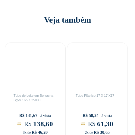
Veja também
Tubo de Leite em Borracha
Tubo Plástico 17 X 17 X17
Bgvv 16/27-25000
R$ 131,67
R$ 58,24
à vista
à vista
138,60
61,30
R$
R$
R$ 46,20
R$ 30,65
3x de
2x de