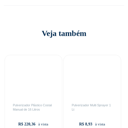
Veja também
Pulverizador Plástico Costal
Pulverizador Multi Sprayer 1
Manual de 16 Litros
Lt
R$ 220,36
R$ 8,93
à vista
à vista